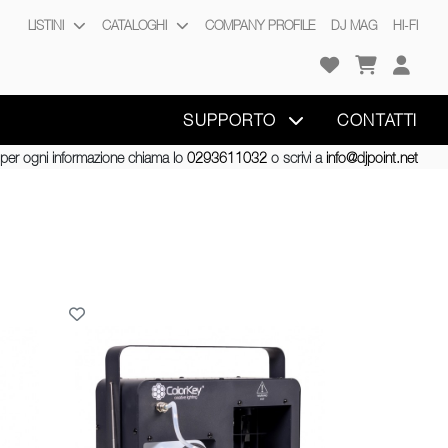
LISTINI
CATALOGHI
COMPANY PROFILE
DJ MAG
HI-FI
SUPPORTO
CONTATTI
per ogni informazione chiama lo
0293611032
o scrivi a
info@djpoint.net