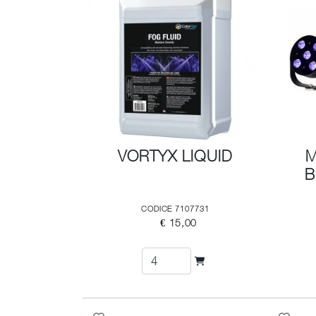
VORTYX LIQUID
M
B
CODICE 7107731
€ 15,00