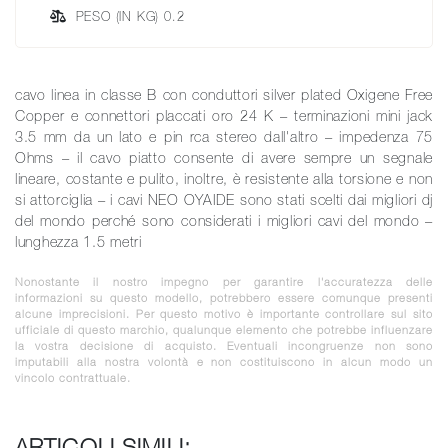
PESO (IN KG) 0.2
cavo linea in classe B con conduttori silver plated Oxigene Free
Copper e connettori placcati oro 24 K – terminazioni mini jack
3.5 mm da un lato e pin rca stereo dall'altro – impedenza 75
Ohms – il cavo piatto consente di avere sempre un segnale
lineare, costante e pulito, inoltre, è resistente alla torsione e non
si attorciglia – i cavi NEO OYAIDE sono stati scelti dai migliori dj
del mondo perché sono considerati i migliori cavi del mondo –
lunghezza 1.5 metri
Nonostante il nostro impegno per garantire l'accuratezza delle
informazioni su questo modello, potrebbero essere comunque presenti
alcune imprecisioni. Per questo motivo è importante controllare sul sito
ufficiale di questo marchio, qualunque elemento che potrebbe influenzare
la vostra decisione di acquisto. Eventuali incongruenze non sono
imputabili alla nostra volontà e non costituiscono in alcun modo un
vincolo contrattuale.
ARTICOLI SIMILI: