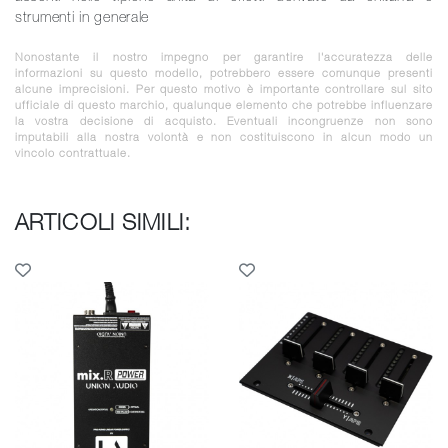
strumenti in generale
Nonostante il nostro impegno per garantire l'accuratezza delle
informazioni su questo modello, potrebbero essere comunque presenti
alcune imprecisioni. Per questo motivo è importante controllare sul sito
ufficiale di questo marchio, qualunque elemento che potrebbe influenzare
la vostra decisione di acquisto. Eventuali incongruenze non sono
imputabili alla nostra volontà e non costituiscono in alcun modo un
vincolo contrattuale.
ARTICOLI SIMILI: