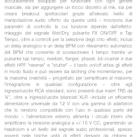
accuratamente sviluppati per funzionare con ogni genere
musicale, sia per aggiungere un tocco discreto al mix, sia per
creare breakout spettacolari grazie all'elevato livello di
manipolazione audio offerto da questa unità – incorpora due
parametri di controllo la cui funzione dipende dall'effetto:
mixaggio del segnale Wet/Dry, pulsante FX ON/OFF e Tap
Tempo, oltre a controlli per la selezione degli otto effetti, inclusi
un delay analogico e un delay BPM con rilevamento automatico
del BPM che consente di sovrascrivere il tempo tramite un
pulsante tap tempo, riverberi, flanger, phaser, bit-crusher e due
effetti HPF "reverse" e "stutter" – il tasto on/off attiva gli effetti
in modo fluido e può essere sia latching che momentaneo, per
la massima creatività – progettato per semplificare al massimo
l'integrazione in qualsiasi configurazione – oltre agli
ingressi/uscite RCA standard, sono presenti due insert TRS da
¼", oltre a ingressi/uscite bilanciati XLR –include un efficiente
alimentatore universale da 12 V con una gamma di adattatori
che lo rendono compatibile con l'uso in qualsiasi parte del
mondo – l'alimentatore esterno alimenta i circuiti interni che
amplificano la tensione analogica a +/-15 V CC, garantendo un
headroom e un livello del segnale audio professionali, spesso
assenti nelle tipiche unità di effetti derivate da chitarra e