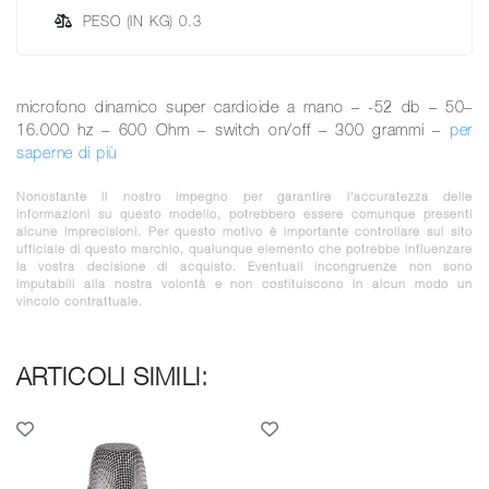
PESO (IN KG) 0.3
microfono dinamico super cardioide a mano – -52 db – 50–
16.000 hz – 600 Ohm – switch on/off – 300 grammi –
per
saperne di più
Nonostante il nostro impegno per garantire l'accuratezza delle
informazioni su questo modello, potrebbero essere comunque presenti
alcune imprecisioni. Per questo motivo è importante controllare sul sito
ufficiale di questo marchio, qualunque elemento che potrebbe influenzare
la vostra decisione di acquisto. Eventuali incongruenze non sono
imputabili alla nostra volontà e non costituiscono in alcun modo un
vincolo contrattuale.
ARTICOLI SIMILI: