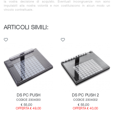
la vostra decisione di acquisto. Eventuali incongruenze non sono
imputabili alla nostra volontà e non costituiscono in alcun modo un
vincolo contrattuale.
ARTICOLI SIMILI:
DS PC PUSH
DS PC PUSH 2
CODICE 2304000
CODICE 2304002
€ 55,00
€ 55,00
OFFERTA € 49,00
OFFERTA € 40,00