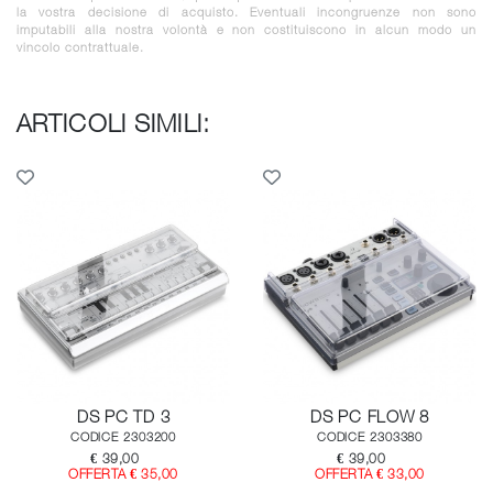
la vostra decisione di acquisto. Eventuali incongruenze non sono
imputabili alla nostra volontà e non costituiscono in alcun modo un
vincolo contrattuale.
ARTICOLI SIMILI:
DS PC TD 3
DS PC FLOW 8
CODICE 2303200
CODICE 2303380
€ 39,00
€ 39,00
OFFERTA € 35,00
OFFERTA € 33,00