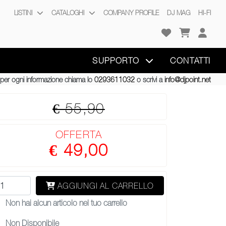
LISTINI
CATALOGHI
COMPANY PROFILE
DJ MAG
HI-FI
SUPPORTO
CONTATTI
per ogni informazione chiama lo
0293611032
o scrivi a
info@djpoint.net
€ 55,90
OFFERTA
€ 49,00
AGGIUNGI AL CARRELLO
Non hai alcun articolo nel tuo carrello
Non Disponibile