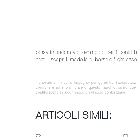
borsa in preformato semirigido per 1 contr
nero - scopri il modello di borse e flight cas
Nonostante il nostro impegno per garantire l'accuratez
controllare sul sito ufficiale di questo marchio, qualunqu
costituiscono in alcun modo un vincolo contrattuale.
ARTICOLI SIMILI: