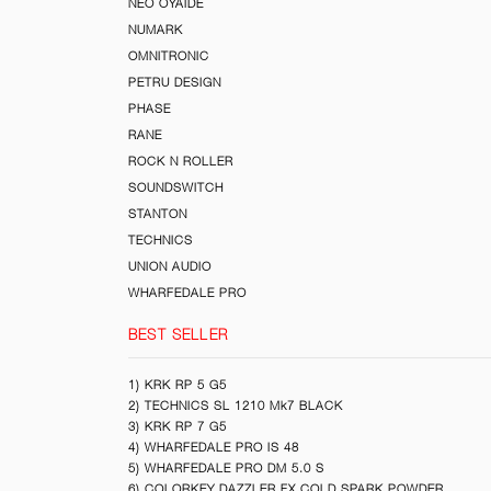
NEO OYAIDE
NUMARK
OMNITRONIC
PETRU DESIGN
PHASE
RANE
ROCK N ROLLER
SOUNDSWITCH
STANTON
TECHNICS
UNION AUDIO
WHARFEDALE PRO
BEST SELLER
1) KRK RP 5 G5
2) TECHNICS SL 1210 Mk7 BLACK
3) KRK RP 7 G5
4) WHARFEDALE PRO IS 48
5) WHARFEDALE PRO DM 5.0 S
6) COLORKEY DAZZLER FX COLD SPARK POWDER