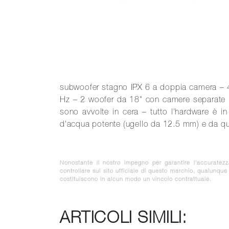
subwoofer stagno IPX 6 a doppia camera – 
Hz – 2 woofer da 18" con camere separate in
sono avvolte in cera – tutto l'hardware è in
d'acqua potente (ugello da 12.5 mm) e da qua
Nonostante il nostro impegno per garantire l'accuratez
controllare sul sito ufficiale di questo marchio, qualunqu
costituiscono in alcun modo un vincolo contrattuale.
ARTICOLI SIMILI: