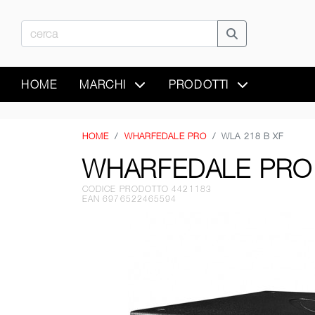
HOME
MARCHI
PRODOTTI
HOME
WHARFEDALE PRO
WLA 218 B XF
WHARFEDALE PRO 
CODICE PRODOTTO 4421183
EAN 6976522465594