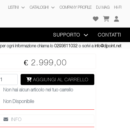
LISTINI
CATALOGHI
COMPANY PROFILE
DJ MAG
HI-FI
SUPPORTO
CONTATTI
per ogni informazione chiama lo
0293611032
o scrivi a
info@djpoint.net
€ 2.999,00
AGGIUNGI AL CARRELLO
Non hai alcun articolo nel tuo carrello
Non Disponibile
INFO