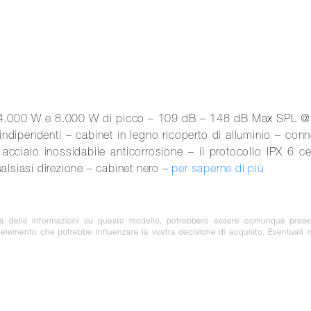
4.000 W e 8.000 W di picco – 109 dB – 148 dB Max SPL @ 
dipendenti – cabinet in legno ricoperto di alluminio – conne
 acciaio inossidabile anticorrosione – il protocollo IPX 6 ce
lsiasi direzione – cabinet nero –
per saperne di più
za delle informazioni su questo modello, potrebbero essere comunque prese
e elemento che potrebbe influenzare la vostra decisione di acquisto. Eventuali