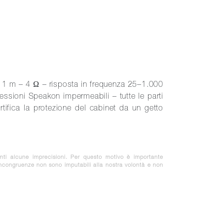
1 m – 4 Ω – risposta in frequenza 25–1.000
ssioni Speakon impermeabili – tutte le parti
rtifica la protezione del cabinet da un getto
nti alcune imprecisioni. Per questo motivo è importante
 incongruenze non sono imputabili alla nostra volontà e non