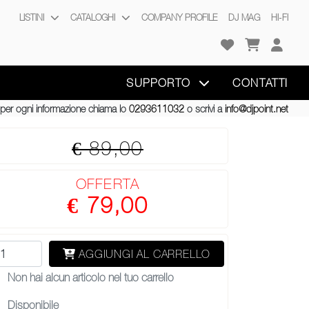
LISTINI
CATALOGHI
COMPANY PROFILE
DJ MAG
HI-FI
SUPPORTO
CONTATTI
per ogni informazione chiama lo
0293611032
o scrivi a
info@djpoint.net
€ 89,00
OFFERTA
€ 79,00
AGGIUNGI AL CARRELLO
Non hai alcun articolo nel tuo carrello
Disponibile