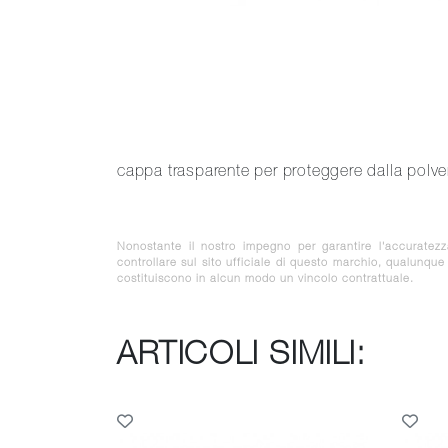
cappa trasparente per proteggere dalla pol
Nonostante il nostro impegno per garantire l'accuratez
controllare sul sito ufficiale di questo marchio, qualunqu
costituiscono in alcun modo un vincolo contrattuale.
ARTICOLI SIMILI: