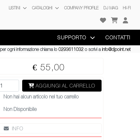
LISTINI
CATALOGHI
COMPANY PROFILE
DJ MAG
HI-FI
SUPPORTO
CONTATTI
per ogni informazione chiama lo
0293611032
o scrivi a
info@djpoint.net
€ 55,00
AGGIUNGI AL CARRELLO
Non hai alcun articolo nel tuo carrello
Non Disponibile
INFO