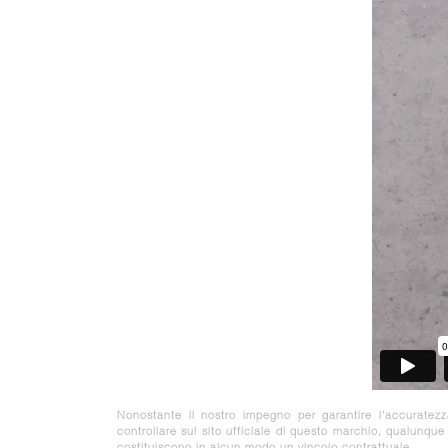
Nonostante il nostro impegno per garantire l'accuratez
controllare sul sito ufficiale di questo marchio, qualunqu
costituiscono in alcun modo un vincolo contrattuale.