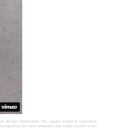
nti alcune imprecisioni. Per questo motivo è importante
 incongruenze non sono imputabili alla nostra volontà e non