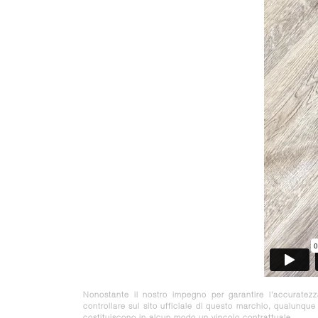
Nonostante il nostro impegno per garantire l'accuratez
controllare sul sito ufficiale di questo marchio, qualunqu
costituiscono in alcun modo un vincolo contrattuale.