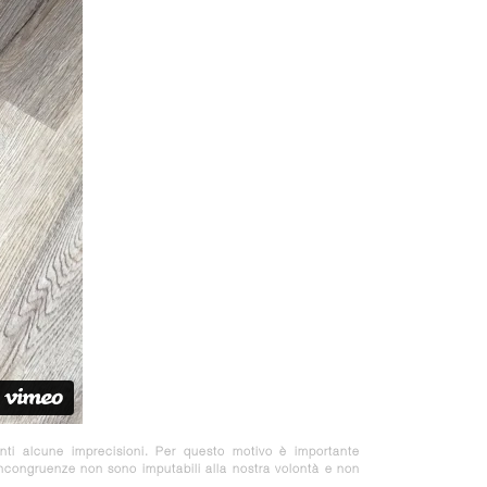
nti alcune imprecisioni. Per questo motivo è importante
 incongruenze non sono imputabili alla nostra volontà e non