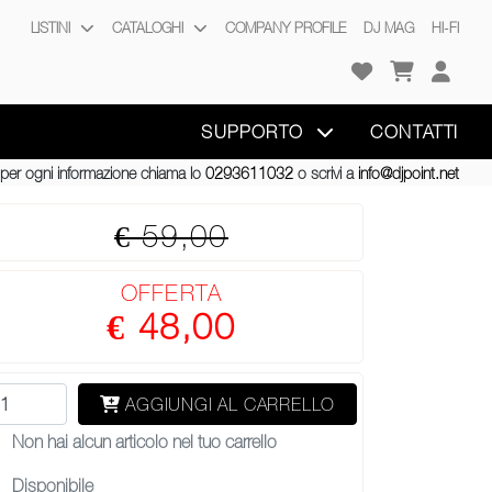
LISTINI
CATALOGHI
COMPANY PROFILE
DJ MAG
HI-FI
SUPPORTO
CONTATTI
per ogni informazione chiama lo
0293611032
o scrivi a
info@djpoint.net
€ 59,00
OFFERTA
€ 48,00
AGGIUNGI AL CARRELLO
Non hai alcun articolo nel tuo carrello
Disponibile