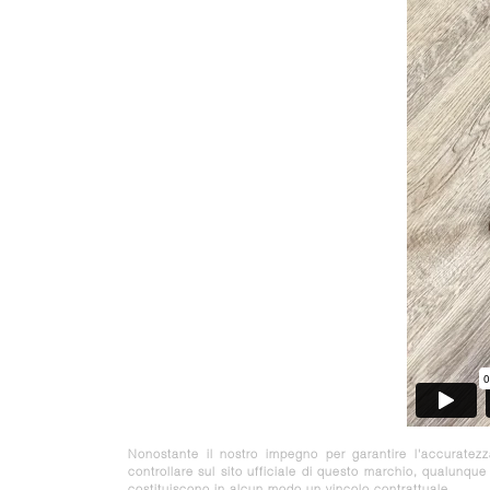
Nonostante il nostro impegno per garantire l'accuratez
controllare sul sito ufficiale di questo marchio, qualunqu
costituiscono in alcun modo un vincolo contrattuale.