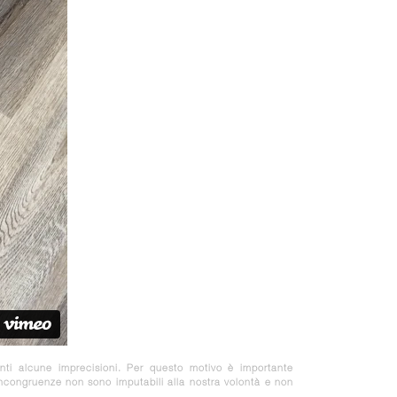
nti alcune imprecisioni. Per questo motivo è importante
 incongruenze non sono imputabili alla nostra volontà e non